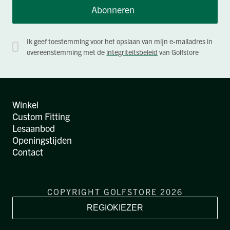
Abonneren
Ik geef toestemming voor het opslaan van mijn e-mailadres in
overeenstemming met de
integriteitsbeleid
van Golfstore
Winkel
Custom Fitting
Lesaanbod
Openingstijden
Contact
COPYRIGHT GOLFSTORE 2026
REGIOKIEZER