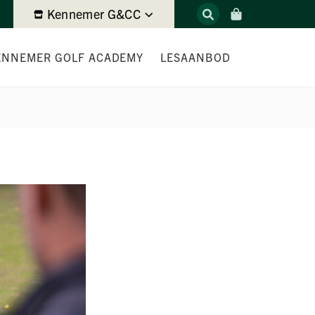
Kennemer G&CC
ENNEMER GOLF ACADEMY
LESAANBOD
BOEK EEN LES
NGF COMPETITIE 2026 TEAMTRAININGEN
G
HET TEAM
TARIEVEN
TIP VAN DE PRO
LESKAART
OEFENINGEN
PRIVÉLESSEN
WINTERLESKAART
CLINICPROGRAMMA
EXTRA MOGELIJKHEDEN GOLFDAG