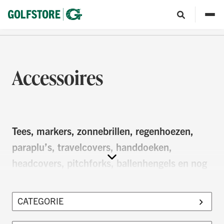
Accessoires
Tees, markers, zonnebrillen, regenhoezen,
paraplu’s, travelcovers, handdoeken,
headcovers, pitchforks, ballenhengels en nog
veel meer. In onze winkels vind je alles wat je
nodig hebt voor een geslaagde dag op de
golfbaan en ook perfecte cadeaus voor alle