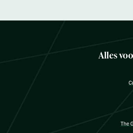
Alles vo
C
The G