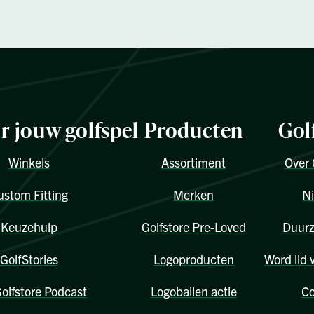
or jouw golfspel
Producten
Gol
Winkels
Assortiment
Over 
ustom Fitting
Merken
N
Keuzehulp
Golfstore Pre-Loved
Duur
GolfStories
Logoproducten
Word lid 
olfstore Podcast
Logoballen actie
Co