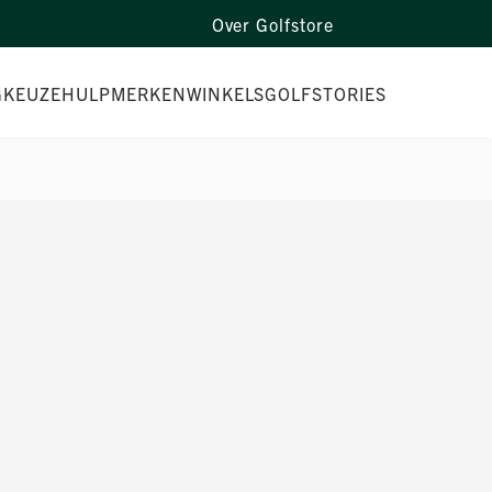
Over Golfstore
G
KEUZEHULP
MERKEN
WINKELS
GOLFSTORIES