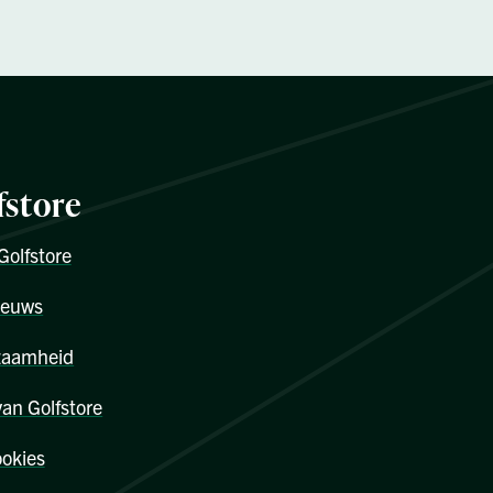
fstore
Golfstore
ieuws
zaamheid
van Golfstore
okies