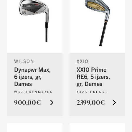
WILSON
XXIO
Dynapwr Max,
XXIO Prime
6 ijzers, gr,
RE6, 5 ijzers,
Dames
gr, Dames
WG25LDYNMAXG6
XX25LPRE6G5
900,00€
2399,00€