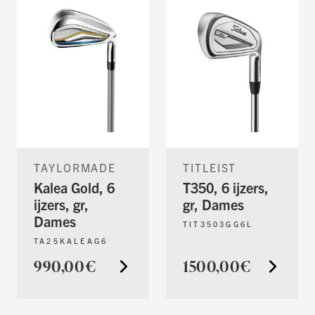
TAYLORMADE
TITLEIST
Kalea Gold, 6
T350, 6 ijzers,
ijzers, gr,
gr, Dames
Dames
TIT3503GG6L
TA25KALEAG6
990,00€
1500,00€