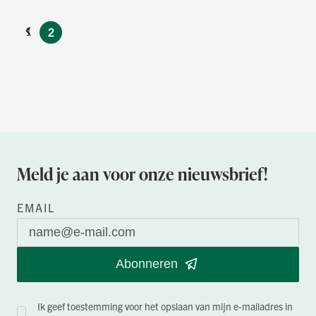
U lees
Vorige
Pagina
1
momenteel
2
pagina
Meld je aan voor onze nieuwsbrief!
EMAIL
Abonneren
Ik geef toestemming voor het opslaan van mijn e-mailadres in