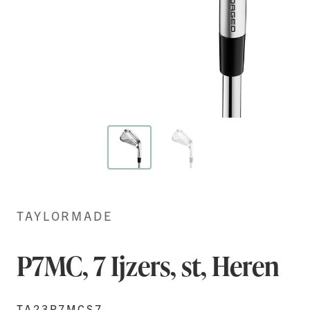
Ga
naar
het
TAYLORMADE
begin
van
de
P7MC, 7 Ijzers, st, Heren
afbeeldingen-
gallerij
TA23P7MCS7