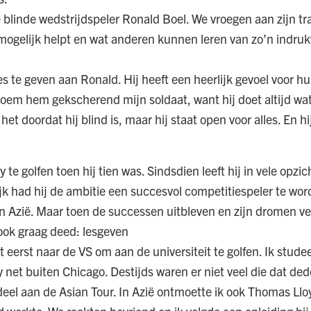
de blinde wedstrijdspeler Ronald Boel. We vroegen aan zijn t
ed mogelijk helpt en wat anderen kunnen leren van zo’n indr
es te geven aan Ronald. Hij heeft een heerlijk gevoel voor h
oem hem gekscherend mijn soldaat, want hij doet altijd wat
et doordat hij blind is, maar hij staat open voor alles. En hi
 te golfen toen hij tien was. Sindsdien leeft hij in vele opzi
ijk had hij de ambitie een succesvol competitiespeler te wor
en Azië. Maar toen de successen uitbleven en zijn dromen v
 ook graag deed: lesgeven
t eerst naar de VS om aan de universiteit te golfen. Ik stud
 net buiten Chicago. Destijds waren er niet veel die dat de
deel aan de Asian Tour. In Azië ontmoette ik ook Thomas Lloy