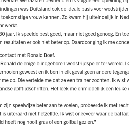
d werkte. We raakten bevriend en ik volgde een opleiding bi
indingen was Duitsland ook de ideale basis voor wedstrijden
n toekomstige vrouw kennen. Zo kwam hij uiteindelijk in Ned
ar werkt.
l 30 jaar. Ik speelde best goed, maar niet goed genoeg. En toe
n resultaten er ook niet beter op. Daardoor ging ik me conc
 contact met Ronald Boef.
 Ronald de enige blindgeboren wedstrijdspeler ter wereld. 
 toernooien geweest en ik ben in elk geval geen andere tege
 me op. Die vertelde me dat ze een trainer zochten. Ik wist 
andse golftijdschriften. Het leek me onmiddellijk een leuke 
m zijn speelwijze beter aan te voelen, probeerde ik met rec
t is uiteraard niet hetzelfde. Ik wist ongeveer waar de bal la
ld heeft nog nooit gras of een golfbal gezien.”