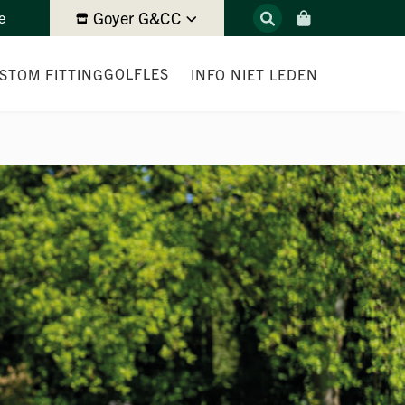
Goyer G&CC
e
GOLFLES
STOM FITTING
INFO NIET LEDEN
SMALL GROUP SEASON KICKSTART
GOLFLESSEN
GOLFLES TARIEVEN
NGF COMPETITIETRAININGEN ’25-’26