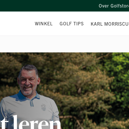
Over Golfstor
WINKEL
GOLF TIPS
KARL MORRIS
CU
CONTACT
GOLF TIPS
ADRIAN’S PODCAST
IMPACT FACTORS
OEFENINGEN
t leren