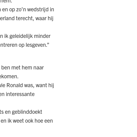
j hem.”
 en op zo’n wedstrijd in
erland terecht, waar hij
n ik geleidelijk minder
entreren op lesgeven.”
Ik ben met hem naar
ngekomen.
wie Ronald was, want hij
en interessante
hts en geblinddoekt
g en ik weet ook hoe een