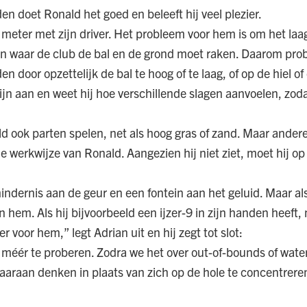
n doet Ronald het goed en beleeft hij veel plezier.
 meter met zijn driver. Het probleem voor hem is om het laa
en waar de club de bal en de grond moet raken. Daarom pro
n door opzettelijk de bal te hoog of te laag, of op de hiel of
ijn aan en weet hij hoe verschillende slagen aanvoelen, zoda
 ook parten spelen, net als hoog gras of zand. Maar ander
e werkwijze van Ronald. Aangezien hij niet ziet, moet hij op
ndernis aan de geur en een fontein aan het geluid. Maar als 
 hem. Als hij bijvoorbeeld een ijzer-9 in zijn handen heeft,
r voor hem,” legt Adrian uit en hij zegt tot slot:
 méér te proberen. Zodra we het over out-of-bounds of wat
daaraan denken in plaats van zich op de hole te concentrere