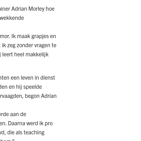
rainer Adrian Morley hoe
ukwekkende
umor. Ik maak grapjes en
 ik zeg zonder vragen te
j leert heel makkelijk
chten een leven in dienst
den en hij speelde
ervaagden, begon Adrian
eerde aan de
den. Daarna werd ik pro
d, die als teaching